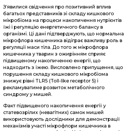
З’явилися свідчення про позитивний вплив
багатьох представників зі складу кишкового
мікробіома на процеси накопичення нутрієнтів
їжі і регуляцію енергетичного балансу в
організмі. Ці дані підтверджують, що нормальна
мікрофлора кишечника відіграє важливу роль в
регуляції маси тіла. До того ж мікрофлора
кишечника у тварин з ожирінням сприяє
підвищеному накопиченню енергії, що
надходить з їжею. Висловлено припущення, що
порушення складу кишкового мікробіома
знижує рівні TLR5 (Toll-like receptor 5) і
рекламуватиме розвиток метаболічного
синдрому у мишей.
Факт підвищеного накопичення енергії у
статевозрілих (невагітних) самок мишей
використовують дослідники для демонстрації
механізмів участі мікрофлори кишечника в