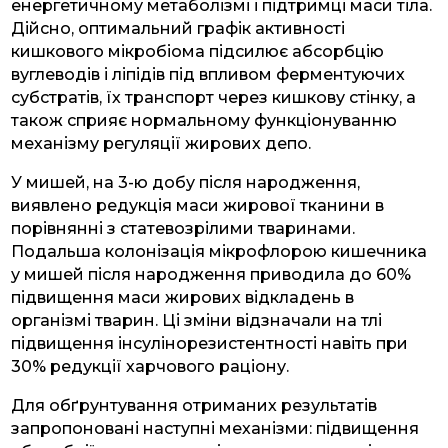
енергетичному метаболізмі і підтримці маси тіла.
Дійсно, оптимальний графік активності
кишкового мікробіома підсилює абсорбцію
вуглеводів і ліпідів під впливом ферментуючих
субстратів, їх транспорт через кишкову стінку, а
також сприяє нормальному функціонуванню
механізму регуляції жирових депо.
У мишей, на 3-ю добу після народження,
виявлено редукція маси жирової тканини в
порівнянні з статевозрілими тваринами.
Подальша колонізація мікрофлорою кишечника
у мишей після народження приводила до 60%
підвищення маси жирових відкладень в
організмі тварин. Ці зміни відзначали на тлі
підвищення інсулінорезистентності навіть при
30% редукції харчового раціону.
Для обґрунтування отриманих результатів
запропоновані наступні механізми: підвищення