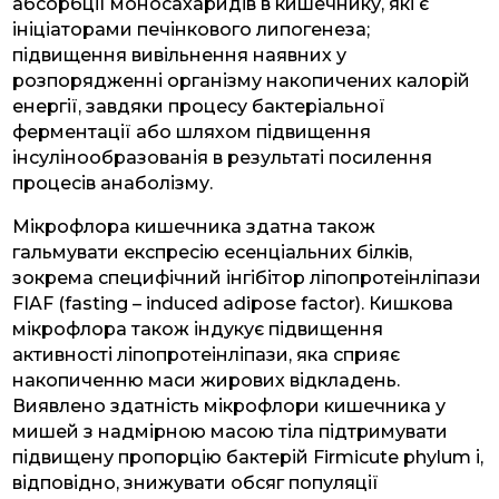
абсорбції моносахаридів в кишечнику, які є
ініціаторами печінкового липогенеза;
підвищення вивільнення наявних у
розпорядженні організму накопичених калорій
енергії, завдяки процесу бактеріальної
ферментації або шляхом підвищення
інсулінообразованія в результаті посилення
процесів анаболізму.
Мікрофлора кишечника здатна також
гальмувати експресію есенціальних білків,
зокрема специфічний інгібітор ліпопротеінліпази
FIAF (fasting – induced adipose factor). Кишкова
мікрофлора також індукує підвищення
активності ліпопротеінліпази, яка сприяє
накопиченню маси жирових відкладень.
Виявлено здатність мікрофлори кишечника у
мишей з надмірною масою тіла підтримувати
підвищену пропорцію бактерій Firmicute phylum і,
відповідно, знижувати обсяг популяції