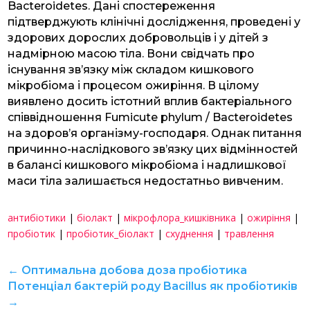
Bacteroidetes. Дані спостереження
підтверджують клінічні дослідження, проведені у
здорових дорослих добровольців і у дітей з
надмірною масою тіла. Вони свідчать про
існування зв’язку між складом кишкового
мікробіома і процесом ожиріння. В цілому
виявлено досить істотний вплив бактеріального
співвідношення Fumicute phylum / Bacteroidetes
на здоров’я організму-господаря. Однак питання
причинно-наслідкового зв’язку цих відмінностей
в балансі кишкового мікробіома і надлишкової
маси тіла залишається недостатньо вивченим.
антибіотики
|
біолакт
|
мікрофлора_кишківника
|
ожиріння
|
пробіотик
|
пробіотик_біолакт
|
схуднення
|
травлення
←
Оптимальна добова доза пробіотика
Потенціал бактерій роду Bacillus як пробіотиків
→