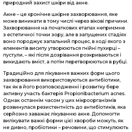
природний захист шкіри від акне.
Акне – це хронічне шкірне захворювання, яке
може виникати в тому числі через вікові причини.
Захворювання на початкових етапах неприємне
з естетичної точки зору, але в запущених стадіях
воно породжує запальний процес, в ході якого з
елементів висипу утворюються гнійні пухирці –
пустули, – які після дозрівання розкриваються і
викидають вміст, а потім перетворюються в рубці.
Традиційно для лікування важких форм цього
захворювання використовуються антибіотики,
так як в його розповсюдженні і розвитку бере
активну участь бактерія Propionibacterium acnes.
Однак останнім часом у цих мікроорганізмів
розвинулася резистентність до антибіотиків, яка
серйозно заважає лікуванню акне. Допомогти
вилікувати важкі форми цієї хвороби можуть, як
не дивно, пробіотики – речовини, що стимулюють