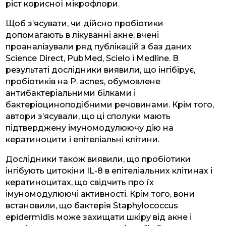
ріст корисної мікрофлори.
Щоб з’ясувати, чи дійсно пробіотики
допомагають в лікуванні акне, вчені
проаналізували ряд публікацій з баз даних
Science Direct, PubMed, Scielo і Medline. В
результаті дослідники виявили, що інгібірує,
пробіотиків на P. acnes, обумовлене
антибактеріальними білками і
бактеріоциноподібними речовинами. Крім того,
автори з’ясували, що ці сполуки мають
підтверджену імуномодулюючу дію на
кератиноцити і епітеліальні клітини.
Дослідники також виявили, що пробіотики
інгібують цитокіни IL-8 в епітеліальних клітинах і
кератиноцитах, що свідчить про їх
імуномодулюючі активності. Крім того, вони
встановили, що бактерія Staphylococcus
epidermidis може захищати шкіру від акне і