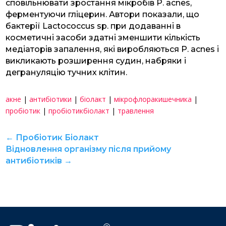
сповільнювати зростання мікробів P. acnes,
ферментуючи гліцерин. Автори показали, що
бактерії Lactococcus sp. при додаванні в
косметичні засоби здатні зменшити кількість
медіаторів запалення, які виробляються P. acnes і
викликають розширення судин, набряки і
дегрануляцію тучних клітин.
акне
|
антибіотики
|
біолакт
|
мікрофлоракишечника
|
пробіотик
|
пробіотикбіолакт
|
травлення
←
Пробіотик Біолакт
Відновлення організму після прийому
антибіотиків
→