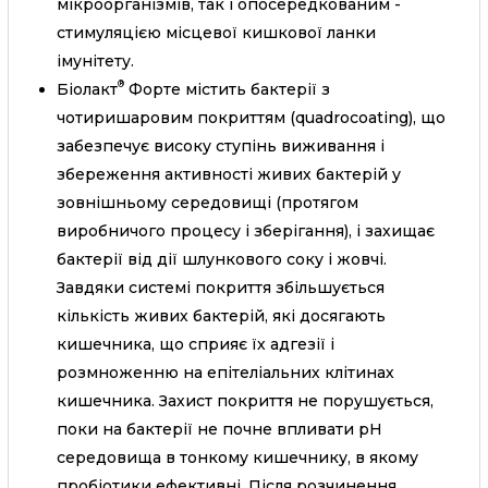
мікроорганізмів, так і опосередкованим -
стимуляцією місцевої кишкової ланки
імунітету.
®
Біолакт
Форте містить бактерії з
чотиришаровим покриттям (quadrocoating), що
забезпечує високу ступінь виживання і
збереження активності живих бактерій у
зовнішньому середовищі (протягом
виробничого процесу і зберігання), і захищає
бактерії від дії шлункового соку і жовчі.
Завдяки системі покриття збільшується
кількість живих бактерій, які досягають
кишечника, що сприяє їх адгезії і
розмноженню на епітеліальних клітинах
кишечника. Захист покриття не порушується,
поки на бактерії не почне впливати рН
середовища в тонкому кишечнику, в якому
пробіотики ефективні. Після розчинення