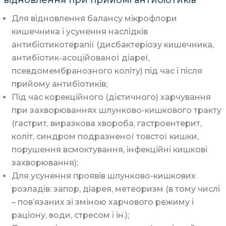
відновлення при прийомі антибіотиків
Для відновлення балансу мікрофлори
кишечника і усунення наслідків
антибіотикотерапії (дисбактеріозу кишечника,
антибіотик-асоційованої діареї,
псевдомембранозного коліту) під час і після
прийому антибіотиків;
Під час корекційного (дієтичного) харчування
при захворюваннях шлунково-кишкового тракту
(гастрит, виразкова хвороба, гастроентерит,
коліт, синдром подразненої товстої кишки,
порушення всмоктування, інфекційні кишкові
захворювання);
Для усунення проявів шлунково-кишкових
розладів: запор, діарея, метеоризм (в тому числі
– пов’язаних зі зміною харчового режиму і
раціону, води, стресом і ін.);