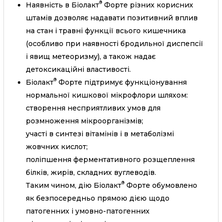
®
Наявність в Біолакт
Форте різних корисних
штамів дозволяє надавати позитивний вплив
на стан і травні функції всього кишечника
(особливо при наявності бродильної диспепсії
і явищ метеоризму), а також надає
детоксикаційні властивості.
®
Біолакт
Форте підтримує функціонування
нормальної кишкової мікрофлори шляхом:
створення несприятливих умов для
розмноження мікроорганізмів;
участі в синтезі вітамінів і в метаболізмі
жовчних кислот;
поліпшення ферментативного розщеплення
білків, жирів, складних вуглеводів.
®
Таким чином, дію Біолакт
Форте обумовлено
як безпосередньо прямою дією щодо
патогенних і умовно-патогенних