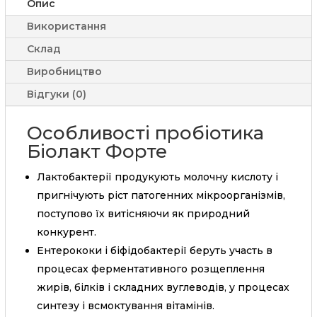
Опис
Використання
Склад
Виробництво
Відгуки (0)
Особливості пробіотика
Біолакт Форте
Лактобактерії продукують молочну кислоту і
пригнічують ріст патогенних мікроорганізмів,
поступово їх витісняючи як природний
конкурент.
Ентерококи і біфідобактерії беруть участь в
процесах ферментативного розщеплення
жирів, білків і складних вуглеводів, у процесах
синтезу і всмоктування вітамінів.