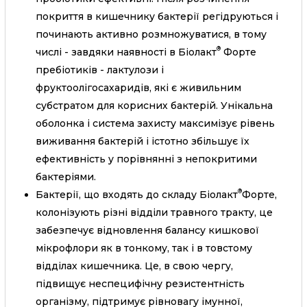
покриття в кишечнику бактерії регідруються і
починають активно розмножуватися, в тому
®
числі - завдяки наявності в Біолакт
Форте
пребіотиків - лактулози і
фруктоолігосахаридів, які є живильним
субстратом для корисних бактерій. Унікальна
оболонка і система захисту максимізує рівень
виживання бактерій і істотно збільшує їх
ефективність у порівнянні з непокритими
бактеріями.
®
Бактерії, що входять до складу Біолакт
Форте,
колонізують різні відділи травного тракту, це
забезпечує відновлення балансу кишкової
мікрофлори як в тонкому, так і в товстому
відділах кишечника. Це, в свою чергу,
підвищує неспецифічну резистентність
організму, підтримує рівновагу імунної,