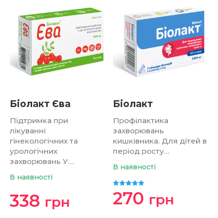
Біолакт Єва
Біолакт
Підтримка при
Профілактика
лікуванні
захворювань
гінекологічних та
кишківника. Для дітей в
урологічних
період росту…
захворювань У…
В наявності
В наявності
270
Оцінено в
338
грн
грн
5.00
з 5