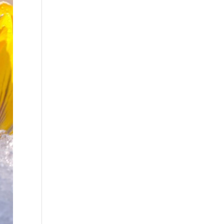
нтролируемое, в параллельных
 у пациентов с постинфекционным