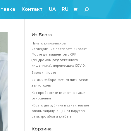
Блог
Оплата и доставка
Контакт
U
Из Блога
Начато кли
исследовани
Форте для п
(синдромом
кишечника),
Биолакт Фор
Які ліки заб
з алкоголем
Как пробиот
отношения