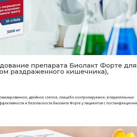
ое исследование препарата Био
(синдромом раздраженного кише
.