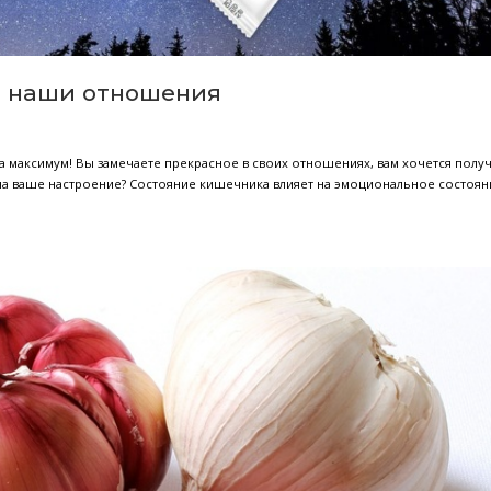
х препаратів, які не дозволяється пити разом із алкогольними
наєте, то можете відчути гострі напади агресії, депресію та су