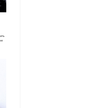
 напоями. Інтерферони —
їцидальні нахили. Ця комбінація