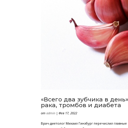
Как пробиотики в
от
admin
|
Фев 18, 2022
Когда вы здоровы, вы готовы наслаж
положительные эмоции. Но как проб