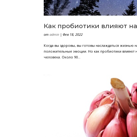
Лікарі зробили добірку найважливіши
Інтерферон, Альфаферон. Якщо ви поєд
також руйнівно...