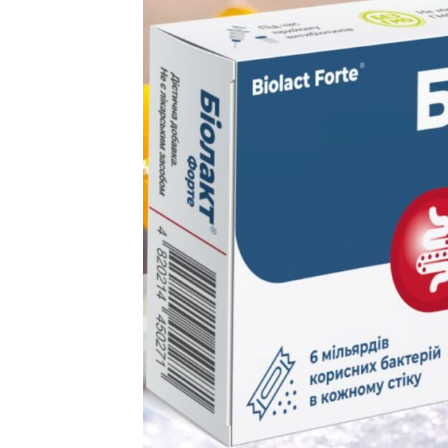
от
admin
|
Фев 23, 2022
В феврале 2022 года стартовало про
группах, многоцентровое исследова
(пост-COVID) синдромом...