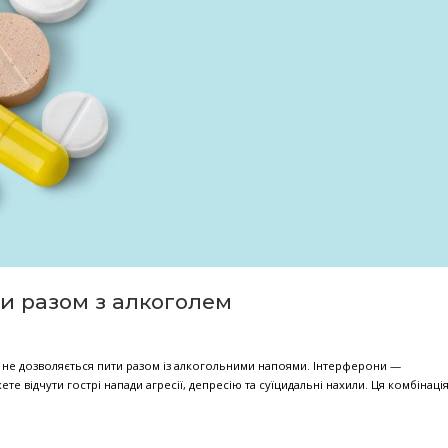
держание правильного баланса этих микроорганизмов жизненн
и многого другого. бактерии, дрожжи и вирусы, которых суще