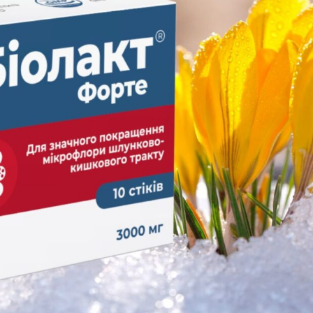
спективное, рандомизированное, двойное слепое, плацебо-ко
ние по оценке эффективности и безопасности Биолакта Форте