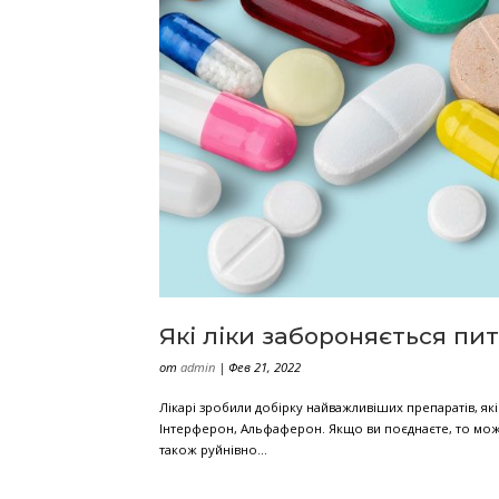
Забота о здоровье кишечника и под
психического здоровья, иммунитета 
«кишечным микробиомом» или...