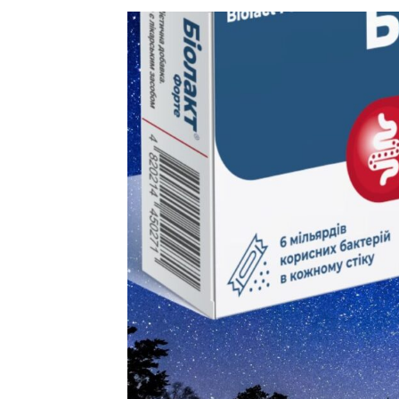
Які ліки забороняє
от
admin
|
Фев 21, 2022