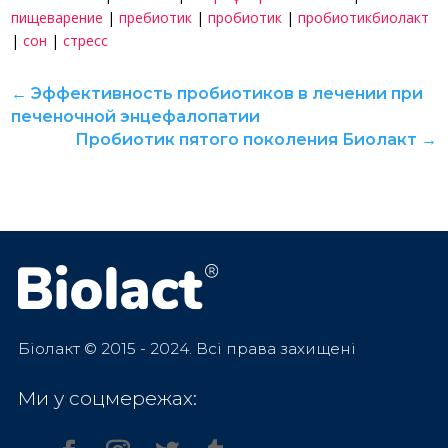
пищеварение
|
пребиотик
|
пробиотик
|
пробиотикбиолакт
|
сон
|
стресс
←
Эффективность пробиотиков в лечении при
печеночной энцефалопатии
Пробиотик пятого поколения Биолакт
→
Біолакт © 2015 - 2024. Всі права захищені
Ми у соцмережах: