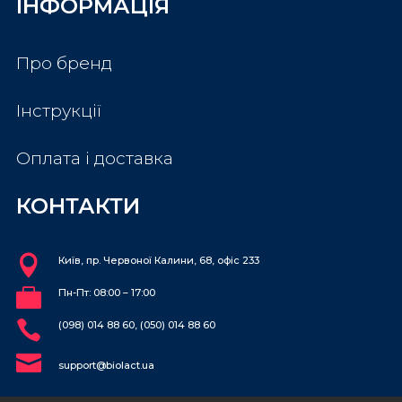
ІНФОРМАЦІЯ
Про бренд
Інструкції
Оплата і доставка
КОНТАКТИ

Київ, пр. Червоної Калини, 68, офіс 233

Пн-Пт: 08:00 – 17:00

(098) 014 88 60, (050) 014 88 60

support@biolact.ua