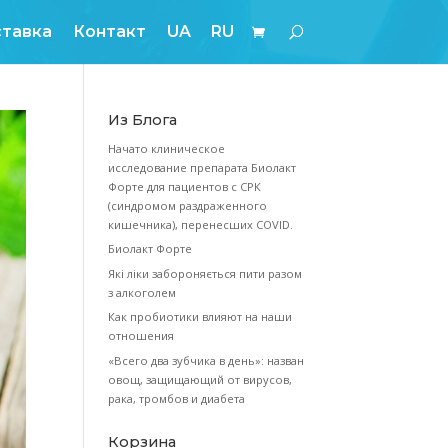
Блог
Оплата и доставка
Контакт
U
Из Блога
Начато кли
исследовани
Форте для п
(синдромом
кишечника),
Биолакт Фор
Які ліки заб
з алкоголем
Как пробиот
отношения