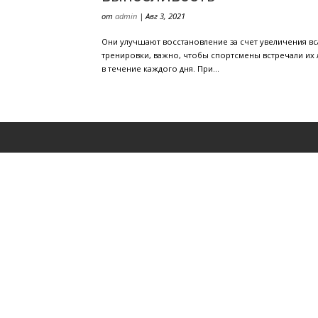
Как пробиотики п
выносливость
от
admin
|
Авг 3, 2021
Они улучшают восстановление за сче
тренировки, важно, чтобы спортсмен
в течение каждого дня. При...