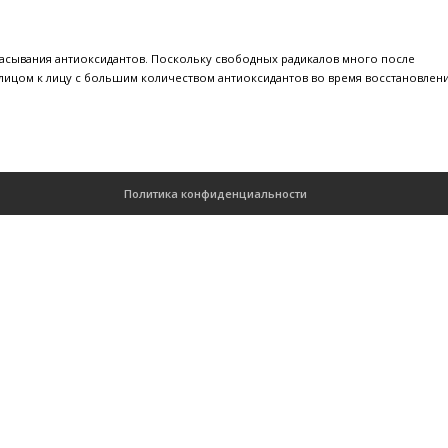
омогают спортсменам, работаю
т увеличения всасывания антиоксидантов. Поскольку свободн
ы встречали их лицом к лицу с большим количеством антиокси