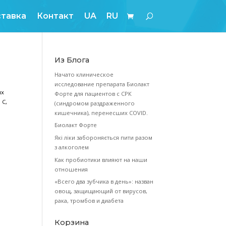
Блог
Оплата и доставка
Контакт
U
Из Блога
Начато кли
исследовани
 в 4–5 раз больше, чем в листьях
Форте для п
кой капусте содержится витамин С,
(синдромом
кишечника),
Биолакт Фор
Які ліки заб
з алкоголем
Как пробиот
отношения