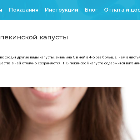
Продукты
Показания
Инструкции
свойств пекинской капусты
 свойствам превосходит другие виды капусты, витамина С в ней
се полезные вещества в ней отлично сохраняются. 1. В пекинс