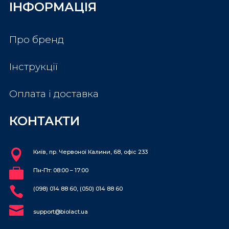
ІНФОРМАЦІЯ
Про бренд
Інструкції
Оплата і доставка
КОНТАКТИ

Київ, пр. Червоної Калини, 68, офіс 233

Пн-Пт: 08:00 – 17:00

(098) 014 88 60, (050) 014 88 60

support@biolact.ua