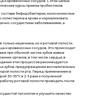
тивовоспалительными свойствами физиологически
арушений, как сахарный диабет 2 типа, ожирение, 
я сердечно-сосудистой патологии.
о причиной атеросклероза может быть не только 
лической активности кишечного микробиома. Оказа
из которых имеют весьма здоровую репутацию (бро
аться в метаболиты, существенно влияющие на обм
олестерина в сосудах.
звития заболеваний сердца и кровеносных сосудов
, использовать профилактические курсы приема пр
тики, содержащие в своем составе бифидобактери
ижать уровень избыточного холестерина в крови и 
зны для пациентов с сердечно-сосудистыми забол
здоровую микробиоту не только кишечника, но и 