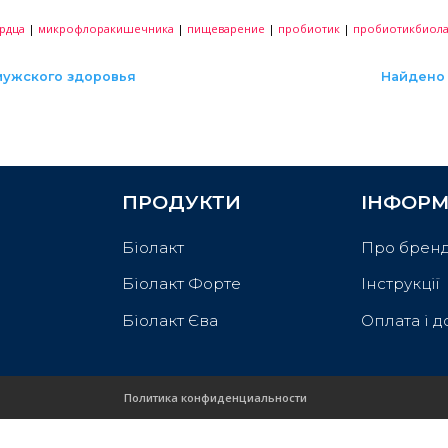
о-патогенные обитатели десен способны увеличива
вом прямого воздействия микробов и их метаболито
поступать в кровеносную систему и приводить к пов
 инфекционного эндокардита и ишемической болез
мультипробиотиком «Симбитер® форте». Это полез
к, развития патологических процессов, ассоцииро
вой полости мультипробиотик следует развести кип
секунд ротовую полость, после чего проглотить. 
ональных мультипробиотиков позволит предупреди
лезни.
ердце уже с сегодняшнего дня!
те
|
здоровьесердца
|
микрофлоракишечника
|
пищеварение
родукт для мужского здоровья