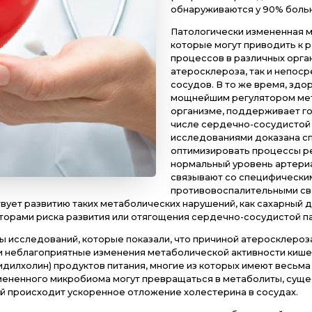
эко
нас
что
иг
(ми
обн
Пат
кот
про
ате
сос
мо
орг
чис
ис
оп
нор
св