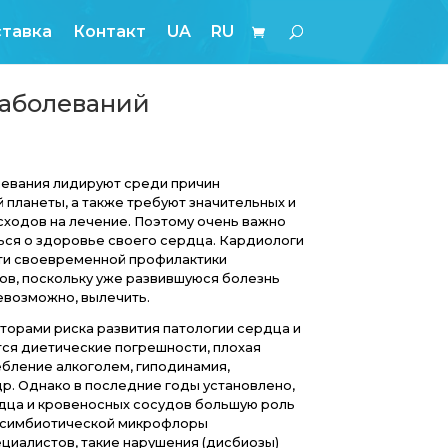
Блог
Оплата и доставка
Контакт
U
-сосудистых заболеваний
рдечно-сосудистые заболевания лидируют среди 
ртности населения нашей планеты, а также требую
тоянно возрастающих расходов на лечение. Поэто
лаговременно позаботиться о здоровье своего с
стаивают на необходимости своевременной профи
олеваний сердца и сосудов, поскольку уже разви
жно, а зачастую просто невозможно, вылечить.
диционно основными факторами риска развития па
удистой системы считаются диетические погрешно