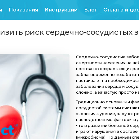
Продукты
Показания
Инструкции
гут снизить риск сердечно
Се
сме
пос
заб
на
заб
сло
Тра
сос