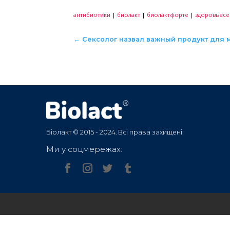
Как оказалось, многие условн
как косвенно, так и посредст
микробы и их продукты могут 
частности вызывать развитие
полоскание ротовой полости 
процессов слизистых оболоче
качестве ополаскивателя рото
суспензией пополоскать 5-10 
вечерней чистки зубов.
Регулярный прием полифункци
жизни при уже развившейся бо
Начните заботиться о своем с
антибиотики
|
биолакт
|
биолактфор
←
Сексолог назвал важный п