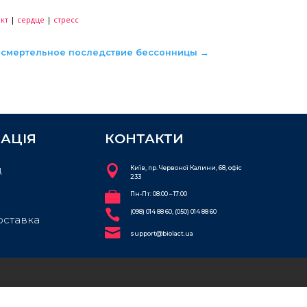
ть риск заболеваний сердца и кровеносных сосудо
в на сосудистую стенку. Даже при обычной чистке 
реждению сосудов и внутренних органов, в том чис
ни сердца. Для предупреждения этих процессов 
но для сохранения здоровья зубов, предупреждени
ванных с вредной микрофлорой полости рта. Пере
яченой водой температурой 30-35°С в 2-3 раза и 
Наиболее целесообразно обработку ротовой полост
ть развитие сердечно-сосудистой патологии и ул
|
пробиотик
|
пробиотикбиолакт
|
сердце
|
стресс
Найдено смертельное последств