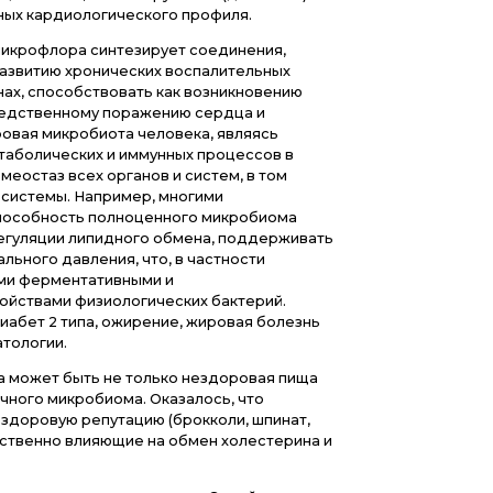
логия, курение, злоупотребление алкоголем, гипод
ледственные факторы и др. Однако в последние г
 в развитии болезней сердца и кровеносных сосу
рают нарушения в составе симбиотической микроф
кробиома). По данным специалистов, такие наруше
аруживаются у 90% больных кардиологического п
ологически измененная микрофлора синтезирует 
орые могут приводить к развитию хронических во
цессов в различных органах, способствовать как 
росклероза, так и непосредственному поражению 
удов. В то же время, здоровая микробиота человек
щнейшим регулятором метаболических и иммунных
анизме, поддерживает гомеостаз всех органов и си
ле сердечно-сосудистой системы. Например, мно
следованиями доказана способность полноценног
тимизировать процессы регуляции липидного обме
мальный уровень артериального давления, что, в 
язывают со специфическими ферментативными и