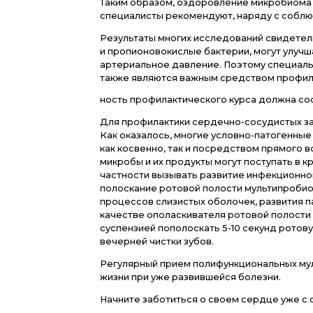
Кроме того, здоровый микроби
печени, которые являются сер
Недавно получены потрясающи
(богатая животными жирами и 
некоторые компоненты (наприм
морепродукты, бобовые), под
желчных кислот. Вследствие э
Таким образом, оздоровление 
специалисты рекомендуют, на
Результаты многих исследова
и пропионовокислые бактерии,
артериальное давление. Поэт
также являются важным средст
ность профилактического курс
Для профилактики сердечно-с