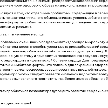
про
ом препятствует развитию таких метаболических н
ьезными факторами риска развития или отягощени
е результаты исследований, которые показали, чт
сахаром), но и неблагоприятные изменения метабо
ер, фосфатидилхолин) продуктов питания, многие 
 влиянием измененного микробиома могут превращ
тих изменений происходит ускоренное отложение х
микробиома позволит значительно снизить риск ра
ряду с соблюдением норм здорового образа жизни
ний свидетельствуют о том, что отдельные пробио
 могут улучшать показатели липидного обмена, сн
ому специальные формулы пробиотиков очень поле
вом профилактики их развития.
а должна составлять не менее месяца.
осудистых заболеваний очень важно поддерживать 