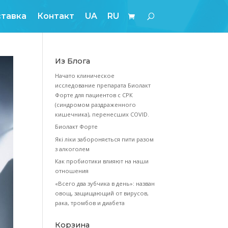
Блог
Оплата и доставка
Контакт
U
Из Блога
Начато кли
исследовани
Форте для п
(синдромом
кишечника),
Биолакт Фор
Які ліки заб
з алкоголем
Как пробиот
отношения